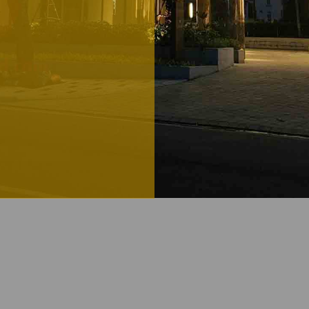
THAO DIEN
Designed By:
Olivia Fis