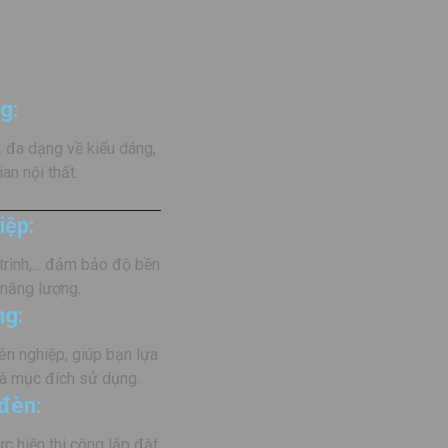
Project Value:
$75,000
Chosen Style:
Facade L
Location:
Thảo Điền, Q.
g:
. đa dạng về kiểu dáng,
an nội thất.
iệp:
rình,... đảm bảo độ bền
 năng lượng.
ng:
ên nghiệp, giúp bạn lựa
và mục đích sử dụng.
 đèn:
ực hiện thi công lắp đặt