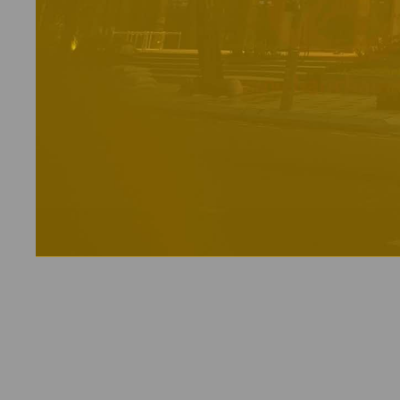
THAO DIEN GREEN
Designed By:
Olivia Fisher