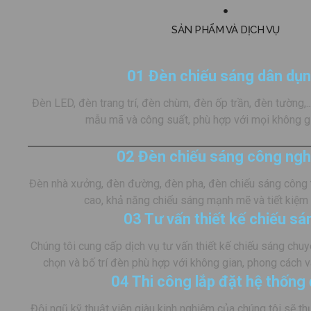
Project Value:
$85,000
Chosen Style:
Facade Lighting
SẢN PHẨM VÀ DỊCH VỤ
Location:
Thảo Điền, Q.2
01 Đèn chiếu sáng dân dụn
Đèn LED, đèn trang trí, đèn chùm, đèn ốp trần, đèn tường,..
mẫu mã và công suất, phù hợp với mọi không gi
02 Đèn chiếu sáng công ngh
Đèn nhà xưởng, đèn đường, đèn pha, đèn chiếu sáng công t
cao, khả năng chiếu sáng mạnh mẽ và tiết kiệm
03 Tư vấn thiết kế chiếu sá
Chúng tôi cung cấp dịch vụ tư vấn thiết kế chiếu sáng chuy
chọn và bố trí đèn phù hợp với không gian, phong cách 
04 Thi công lắp đặt hệ thống
Đội ngũ kỹ thuật viên giàu kinh nghiệm của chúng tôi sẽ th