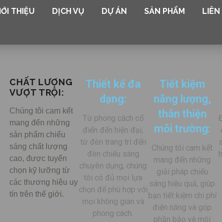
IỚI THIỆU
DỊCH VỤ
DỰ ÁN
SẢN PHẨM
LIÊN
CHẤT LƯỢNG
Thiết kế đa
Tiết kiệm
VƯỢT TRỘI:
dạng:
năng lượng,
m
Chúng tôi cam kết
thân thiện
Từ phong cách cổ
mang đến những
môi trường:
điển đến hiện đại,
sản phẩm chiếu
từ đèn trang trí đến
sáng chất lượng
Chúng tôi cam kết
đèn chiếu sáng
h
cao, được tuyển
mang đến những
chuyên dụng, chúng
chọn kỹ lưỡng từ
giải pháp chiếu
tôi có đủ mọi lựa
các thương hiệu uy
sáng hiệu quả, giúp
chọn để phù hợp với
tín trên thế giới.
bạn tiết kiệm chi phí
mọi không gian và
điện năng và góp
phong cách.
phần bảo vệ môi