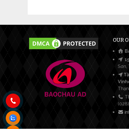
OUR O
BẢ
15
Sơn,
Tầ
Vinh
Thạn
TE
(028
in