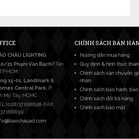
FFICE
CHÍNH SÁCH BÁN HÀ
O CHÂU LIGHTING​
Hướng dẫn mua hàng
0/21 Phạm Văn Bạch
P.Tân
Quy định & hình thức tha
 TP.HCM
Chính sách vận chuyển, g
ng 15-01, Landmark 6,
nhận
omes Central Park,
P.
Chính sách bảo hành, bảo 
h Mỹ Tây, HCMC
Chính sách đổi trả hàng
L:(028)37168898-FAX:
Chính sách bảo mật
)37168899
fo@baochauad.com