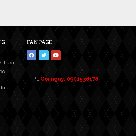
NG
FANPAGE
nh toán
iao
Gọi ngay: 0901536178
📞
trì