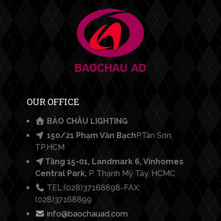
OUR OFFICE
BẢO CHÂU LIGHTING​
150/21 Phạm Văn Bạch
P.Tân Sơn,
TP.HCM
Tầng 15-01, Landmark 6, Vinhomes
Central Park,
P. Thạnh Mỹ Tây, HCMC
TEL:(028)37168898-FAX:
(028)37168899
info@baochauad.com