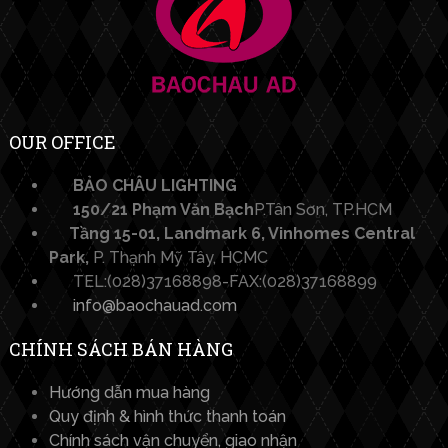
OUR OFFICE
BẢO CHÂU LIGHTING​
150/21 Phạm Văn Bạch
P.Tân Sơn, TP.HCM
Tầng 15-01, Landmark 6, Vinhomes Central
Park,
P. Thạnh Mỹ Tây, HCMC
TEL:(028)37168898-FAX:(028)37168899
info@baochauad.com
CHÍNH SÁCH BÁN HÀNG
Hướng dẫn mua hàng
Quy định & hình thức thanh toán
Chính sách vận chuyển, giao nhận