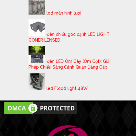
led màn hình lưới
Đèn chiếu góc cạnh LED LIGHT
CONER LENSED
Đèn LED Ôm Cây (Ôm Cột): Giải
Pháp Chiếu Sáng Cảnh Quan Đẳng Cấp
led Flood light 48W