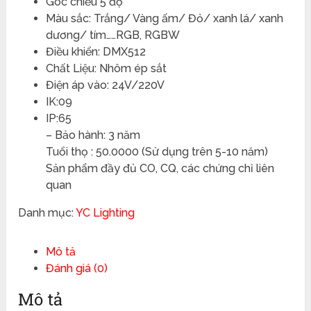
Góc chiếu 5 độ
Màu sắc: Trắng/ Vàng ấm/ Đỏ/ xanh lá/ xanh
dương/ tím……RGB, RGBW
Điều khiển: DMX512
Chất Liệu: Nhôm ép sắt
Điện áp vào: 24V/220V
IK:09
IP:65
– Bảo hành: 3 năm
Tuổi thọ : 50.0000 (Sử dụng trên 5-10 năm)
Sản phẩm đầy đủ CO, CQ, các chứng chỉ liên
quan
Danh mục:
YC Lighting
Mô tả
Đánh giá (0)
Mô tả