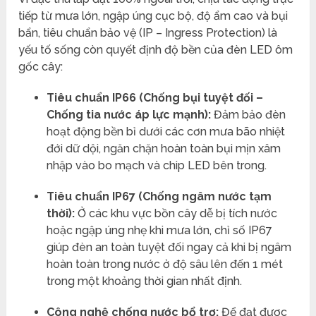
tiếp từ mưa lớn, ngập úng cục bộ, độ ẩm cao và bụi
bẩn, tiêu chuẩn bảo vệ (IP – Ingress Protection) là
yếu tố sống còn quyết định độ bền của đèn LED ôm
gốc cây:
Tiêu chuẩn IP66 (Chống bụi tuyệt đối –
Chống tia nước áp lực mạnh):
Đảm bảo đèn
hoạt động bền bỉ dưới các cơn mưa bão nhiệt
đới dữ dội, ngăn chặn hoàn toàn bụi mịn xâm
nhập vào bo mạch và chip LED bên trong.
Tiêu chuẩn IP67 (Chống ngâm nước tạm
thời):
Ở các khu vực bồn cây dễ bị tích nước
hoặc ngập úng nhẹ khi mưa lớn, chỉ số IP67
giúp đèn an toàn tuyệt đối ngay cả khi bị ngâm
hoàn toàn trong nước ở độ sâu lên đến 1 mét
trong một khoảng thời gian nhất định.
Công nghệ chống nước bổ trợ:
Để đạt được