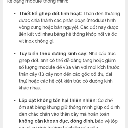
kế dạng module thông minh:
Thiết kế ghép đốt linh hoạt:
Thân đèn thường
được chia thành các phân đoạn (module) hình
vòng cung hoặc bán nguyệt. Các đốt này được
liên kết với nhau bằng hệ thống khớp nối và ốc
vít inox chống gỉ.
Tùy biến theo đường kính cây:
Nhờ cấu trúc
ghép đốt, anh có thể dễ dàng tăng hoặc giảm
số lượng module để vừa vặn với mọi kích thước
thân cây (từ cây non đến các gốc cổ thụ đại
thụ) hoặc các hệ cột kiến trúc có đường kính
khác nhau.
Lắp đặt không tổn hại thiên nhiên:
Cơ chế
ôm sát bằng khung giữ thông minh giúp cố định
đèn chắc chắn vào thân cây mà hoàn toàn
không cần khoan đục, đóng đinh
, bảo vệ lớp
vỏ và sự sinh trưởng tự nhiên của cây.