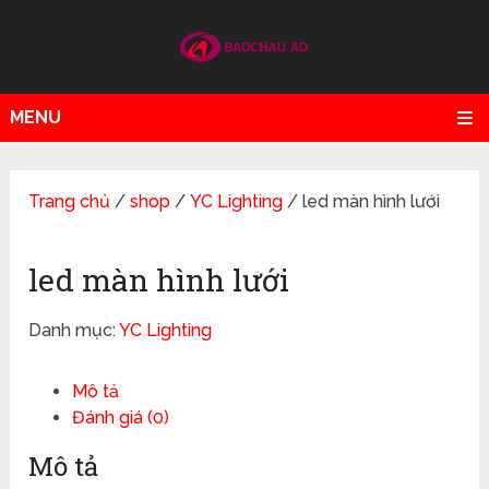
MENU
Trang chủ
/
shop
/
YC Lighting
/ led màn hình lưới
led màn hình lưới
Danh mục:
YC Lighting
Mô tả
Đánh giá (0)
Mô tả