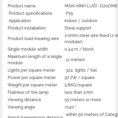
Product name
MÀN HÌNH LƯỚI -D20DMX
Product specifications
P55
Application
indoor / outdoor
Product installation
Steel support
2.0mm steel wire fixed (2 s
Product load-bearing wire
moduler)
Single module width
0.44 m / block
Maximum length of a single
11 meters
module
Lights per square meter
324 lights / flat
Power per square meter
97.2W / square
Weight per square meter
5.8KG/square
Flatness of the lamp
less than 1mm
Viewing distance
55 meters or more
Viewing angle
<140 °
within 90 meters of Categ
Signal transmission distance