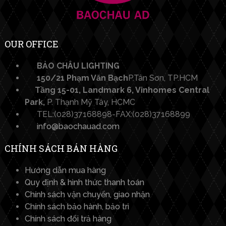
OUR OFFICE
BẢO CHÂU LIGHTING​
150/21 Phạm Văn Bạch
P.Tân Sơn, TP.HCM
Tầng 15-01, Landmark 6, Vinhomes Central
Park,
P. Thạnh Mỹ Tây, HCMC
TEL:(028)37168898-FAX:(028)37168899
info@baochauad.com
CHÍNH SÁCH BÁN HÀNG
Hướng dẫn mua hàng
Quy định & hình thức thanh toán
Chính sách vận chuyển, giao nhận
Chính sách bảo hành, bảo trì
Chính sách đổi trả hàng