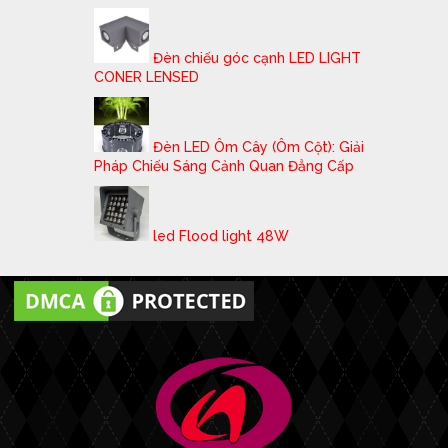
Đèn chiếu góc cạnh LED LIGHT
CONER LENSED
Đèn LED Ôm Cây (Ôm Cột): Giải
Pháp Chiếu Sáng Cảnh Quan Đẳng Cấp
led Flood light 48W