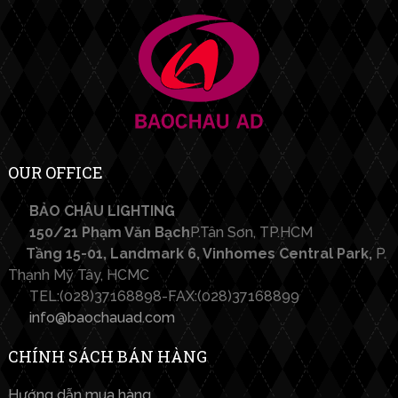
OUR OFFICE
BẢO CHÂU LIGHTING​
150/21 Phạm Văn Bạch
P.Tân Sơn, TP.HCM
Tầng 15-01, Landmark 6, Vinhomes Central Park,
P.
Thạnh Mỹ Tây, HCMC
TEL:(028)37168898-FAX:(028)37168899
info@baochauad.com
CHÍNH SÁCH BÁN HÀNG
Hướng dẫn mua hàng