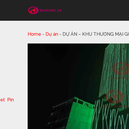
Home
-
Dự án
-
DỰ ÁN – KHU THƯƠNG MẠI 
et
Pin