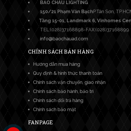
BẢO CHÂU LIGHTING​
150/21 Phạm Văn Bạch
P.Tân Sơn, TP.HC
Tầng 15-01, Landmark 6, Vinhomes Cent
TEL:(028)37168898-FAX:(028)37168899
info@baochauad.com
CHÍNH SÁCH BÁN HÀNG
Hướng dẫn mua hàng
Quy định & hình thức thanh toán
Chính sách vận chuyển, giao nhận
Chính sách bảo hành, bảo trì
Chính sách đổi trả hàng
Chính sách bảo mật
FANPAGE