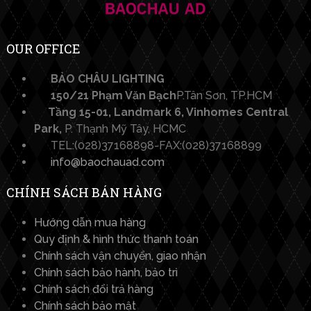
OUR OFFICE
BẢO CHÂU LIGHTING​
150/21 Phạm Văn Bạch
P.Tân Sơn, TP.HCM
Tầng 15-01, Landmark 6, Vinhomes Central
Park,
P. Thạnh Mỹ Tây, HCMC
TEL:(028)37168898-FAX:(028)37168899
info@baochauad.com
CHÍNH SÁCH BÁN HÀNG
Hướng dẫn mua hàng
Quy định & hình thức thanh toán
Chính sách vận chuyển, giao nhận
Chính sách bảo hành, bảo trì
Chính sách đổi trả hàng
Chính sách bảo mật