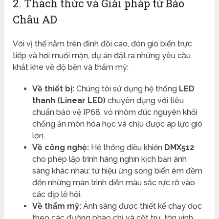
2. Thách thức và Giải pháp từ Bảo
Châu AD
Với vị thế nằm trên đỉnh đồi cao, đón gió biển trực
tiếp và hơi muối mặn, dự án đặt ra những yêu cầu
khắt khe về độ bền và thẩm mỹ:
Về thiết bị:
Chúng tôi sử dụng hệ thống
LED
thanh (Linear LED)
chuyên dụng với tiêu
chuẩn bảo vệ IP68, vỏ nhôm đúc nguyên khối
chống ăn mòn hóa học và chịu được áp lực gió
lớn.
Về công nghệ:
Hệ thống điều khiển
DMX512
cho phép lập trình hàng nghìn kịch bản ánh
sáng khác nhau: từ hiệu ứng sóng biển êm đềm
đến những màn trình diễn màu sắc rực rỡ vào
các dịp lễ hội.
Về thẩm mỹ:
Ánh sáng được thiết kế chạy dọc
theo các đường phào chỉ và cột trụ, tôn vinh