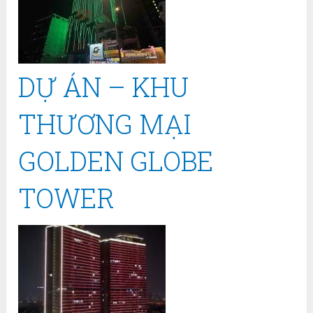
DỰ ÁN – KHU
THƯƠNG MẠI
GOLDEN GLOBE
TOWER