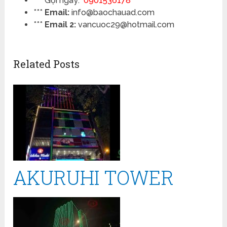
*** Gọi ngay:
0901536178
***
Email:
info@baochauad.com
***
Email 2:
vancuoc29@hotmail.com
Related Posts
AKURUHI TOWER