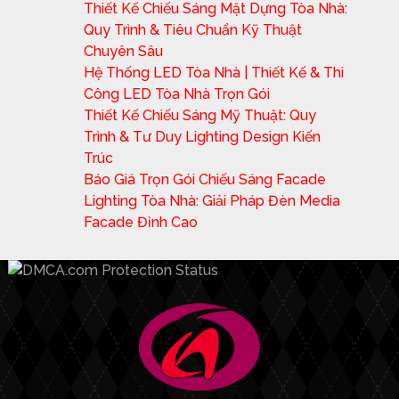
Thiết Kế Chiếu Sáng Mặt Dựng Tòa Nhà:
Quy Trình & Tiêu Chuẩn Kỹ Thuật
Chuyên Sâu
Hệ Thống LED Tòa Nhà | Thiết Kế & Thi
Công LED Tòa Nhà Trọn Gói
Thiết Kế Chiếu Sáng Mỹ Thuật: Quy
Trình & Tư Duy Lighting Design Kiến
Trúc
Báo Giá Trọn Gói Chiếu Sáng Facade
Lighting Tòa Nhà: Giải Pháp Đèn Media
Facade Đỉnh Cao