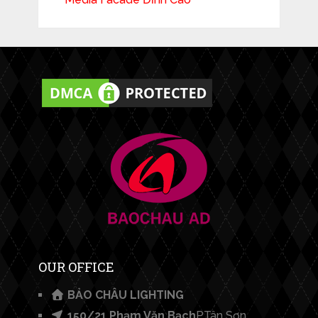
OUR OFFICE
BẢO CHÂU LIGHTING​
150/21 Phạm Văn Bạch
P.Tân Sơn,