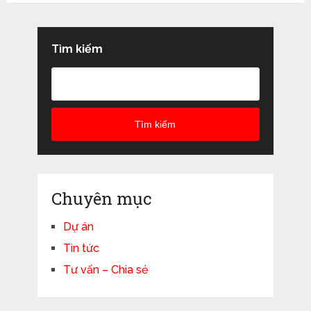
bài
viết
Tìm kiếm
Tìm kiếm
Chuyên mục
Dự án
Tin tức
Tư vấn – Chia sẻ