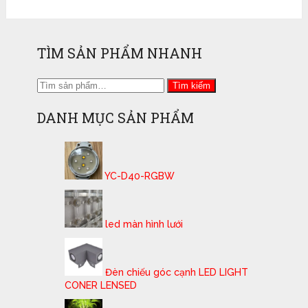
TÌM SẢN PHẨM NHANH
Tìm
Tìm kiếm
kiếm:
DANH MỤC SẢN PHẨM
YC-D40-RGBW
led màn hình lưới
Đèn chiếu góc cạnh LED LIGHT
CONER LENSED