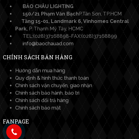
BẢO CHÂU LIGHTING​
150/21 Phạm Văn Bạch
P.Tân Sơn, TP.HCM
Tầng 15-01, Landmark 6, Vinhomes Central
Park,
P. Thạnh Mỹ Tây, HCMC
TEL:(028)37168898-FAX:(028)37168899
info@baochauad.com
CHÍNH SÁCH BÁN HÀNG
Hướng dẫn mua hàng
Quy định & hình thức thanh toán
Chính sách vận chuyển, giao nhận
Chính sách bảo hành, bảo trì
Chính sách đổi trả hàng
Chính sách bảo mật
FANPAGE