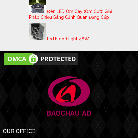
Đèn LED Ôm Cây (Ôm Cột): Giải
Pháp Chiếu Sáng Cảnh Quan Đẳng Cấp
led Flood light 48W
OUR OFFICE