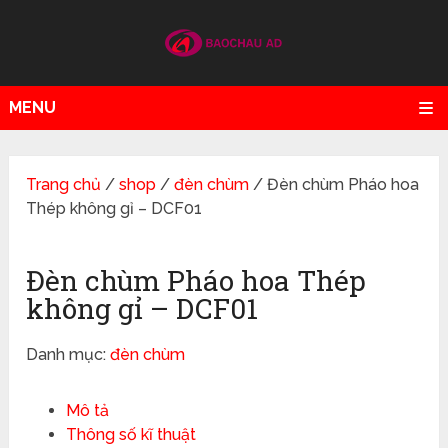
MENU
Trang chủ
/
shop
/
đèn chùm
/ Đèn chùm Pháo hoa
Thép không gỉ – DCF01
Đèn chùm Pháo hoa Thép
không gỉ – DCF01
Danh mục:
đèn chùm
Mô tả
Thông số kĩ thuật