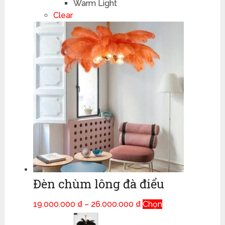
Warm Light
Clear
Đèn chùm lông đà điểu
Khoảng
Sản
19.000.000
₫
–
26.000.000
₫
Chọn
giá:
phẩm