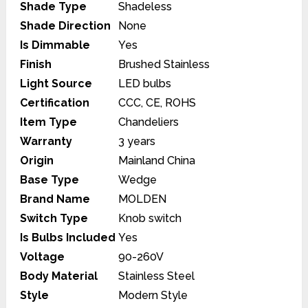
Shade Type
Shadeless
Shade Direction
None
Is Dimmable
Yes
Finish
Brushed Stainless
Light Source
LED bulbs
Certification
CCC, CE, ROHS
Item Type
Chandeliers
Warranty
3 years
Origin
Mainland China
Base Type
Wedge
Brand Name
MOLDEN
Switch Type
Knob switch
Is Bulbs Included
Yes
Voltage
90-260V
Body Material
Stainless Steel
Style
Modern Style