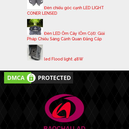
Đèn chiếu góc cạnh LED LIGHT
CONER LENSED
Đèn LED Ôm Cây (Ôm Cột): Giải
Pháp Chiếu Sáng Cảnh Quan Đẳng Cấp
led Flood light 48W