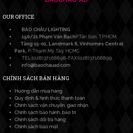
OUR OFFICE
BẢO CHÂU LIGHTING​
150/21 Phạm Văn Bạch
P.Tân Sơn, TP.HCM
Tầng 15-01, Landmark 6, Vinhomes Central
Park,
P. Thạnh Mỹ Tây, HCMC
TEL:(028)37168898-FAX:(028)37168899
info@baochauad.com
CHÍNH SÁCH BÁN HÀNG
Hướng dẫn mua hàng
Quy định & hình thức thanh toán
Chính sách vận chuyển, giao nhận
Chính sách bảo hành, bảo trì
Chính sách đổi trả hàng
Chính sách bảo mật