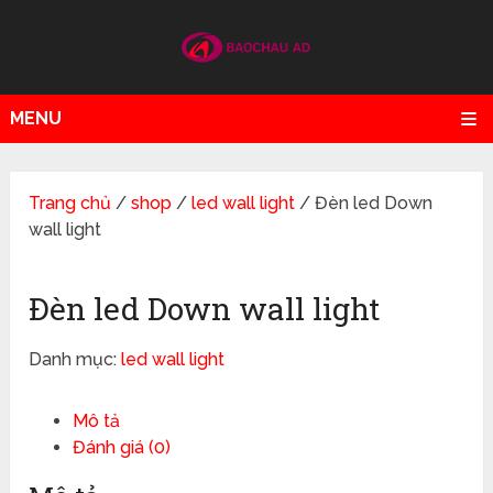
MENU
Trang chủ
/
shop
/
led wall light
/ Đèn led Down
wall light
Đèn led Down wall light
Danh mục:
led wall light
Mô tả
Đánh giá (0)