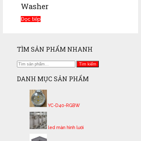
Washer
Đọc tiếp
TÌM SẢN PHẨM NHANH
Tìm
Tìm kiếm
kiếm:
DANH MỤC SẢN PHẨM
YC-D40-RGBW
led màn hình lưới