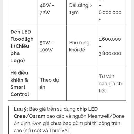
48W –
Dải sáng >
–
72W
15m
6.000.000
+
Đèn LED
Floodligh
1.600.000
50W –
Phủ rộng
t (Chiếu
–
100W
khối đế
pha
3.800.000
Logo)
Hệ điều
Tư vấn
khiển &
Theo dự
báo giá chi
Smart
án
tiết
Control
Lưu ý:
Báo giá trên sử dụng
chip LED
Cree/Osram
cao cấp và nguồn Meanwell/Done
ổn định. Đơn giá chưa bao gồm phí thi công trên
cao (nếu có) và Thuế VAT.