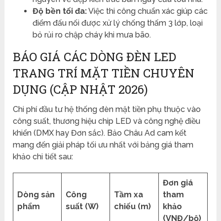
Độ bền tối đa:
Việc thi công chuẩn xác giúp các
điểm đấu nối được xử lý chống thấm 3 lớp, loại
bỏ rủi ro chập cháy khi mưa bão.
BÁO GIÁ CÁC DÒNG ĐÈN LED
TRANG TRÍ MẶT TIỀN CHUYÊN
DỤNG (CẬP NHẬT 2026)
Chi phí đầu tư hệ thống đèn mặt tiền phụ thuộc vào
công suất, thương hiệu chip LED và công nghệ điều
khiển (DMX hay Đơn sắc). Bảo Châu Ad cam kết
mang đến giải pháp tối ưu nhất với bảng giá tham
khảo chi tiết sau:
Đơn giá
Dòng sản
Công
Tầm xa
tham
phẩm
suất (W)
chiếu (m)
khảo
(VNĐ/bộ)