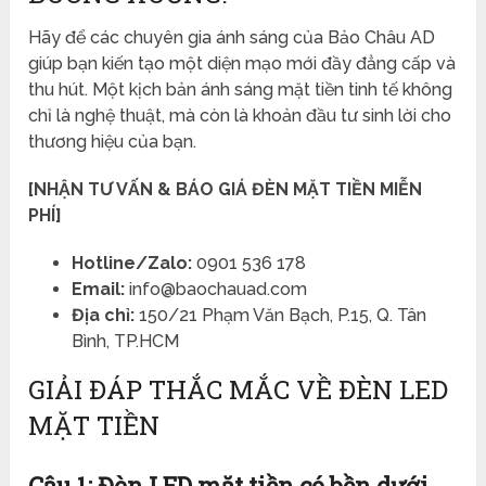
Hãy để các chuyên gia ánh sáng của Bảo Châu AD
giúp bạn kiến tạo một diện mạo mới đầy đẳng cấp và
thu hút. Một kịch bản ánh sáng mặt tiền tinh tế không
chỉ là nghệ thuật, mà còn là khoản đầu tư sinh lời cho
thương hiệu của bạn.
[NHẬN TƯ VẤN & BÁO GIÁ ĐÈN MẶT TIỀN MIỄN
PHÍ]
Hotline/Zalo:
0901 536 178
Email:
info@baochauad.com
Địa chỉ:
150/21 Phạm Văn Bạch, P.15, Q. Tân
Bình, TP.HCM
GIẢI ĐÁP THẮC MẮC VỀ ĐÈN LED
MẶT TIỀN
Câu 1: Đèn LED mặt tiền có bền dưới