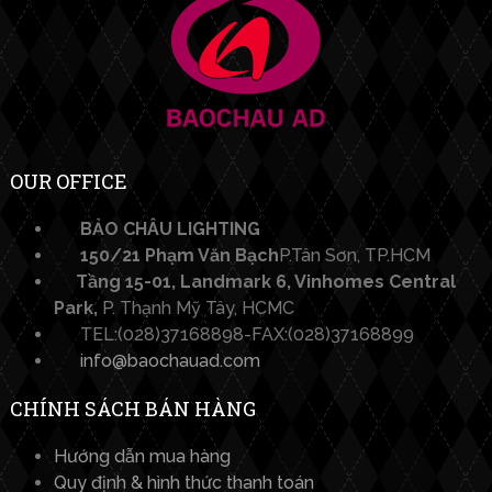
OUR OFFICE
BẢO CHÂU LIGHTING​
150/21 Phạm Văn Bạch
P.Tân Sơn, TP.HCM
Tầng 15-01, Landmark 6, Vinhomes Central
Park,
P. Thạnh Mỹ Tây, HCMC
TEL:(028)37168898-FAX:(028)37168899
info@baochauad.com
CHÍNH SÁCH BÁN HÀNG
Hướng dẫn mua hàng
Quy định & hình thức thanh toán