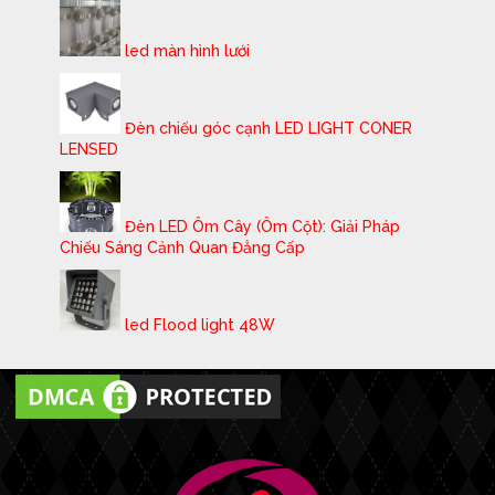
led màn hình lưới
Đèn chiếu góc cạnh LED LIGHT CONER
LENSED
Đèn LED Ôm Cây (Ôm Cột): Giải Pháp
Chiếu Sáng Cảnh Quan Đẳng Cấp
led Flood light 48W