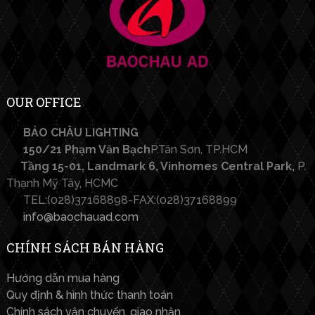
OUR OFFICE
BẢO CHÂU LIGHTING​
150/21 Phạm Văn Bạch
P.Tân Sơn, TP.HCM
Tầng 15-01, Landmark 6, Vinhomes Central Park,
P.
Thạnh Mỹ Tây, HCMC
TEL:(028)37168898-FAX:(028)37168899
info@baochauad.com
CHÍNH SÁCH BÁN HÀNG
Hướng dẫn mua hàng
Quy định & hình thức thanh toán
Chính sách vận chuyển, giao nhận