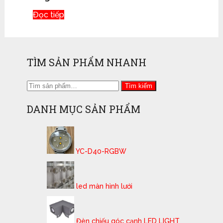
Đọc tiếp
TÌM SẢN PHẨM NHANH
Tìm
Tìm kiếm
kiếm:
DANH MỤC SẢN PHẨM
YC-D40-RGBW
led màn hình lưới
Đèn chiếu góc cạnh LED LIGHT