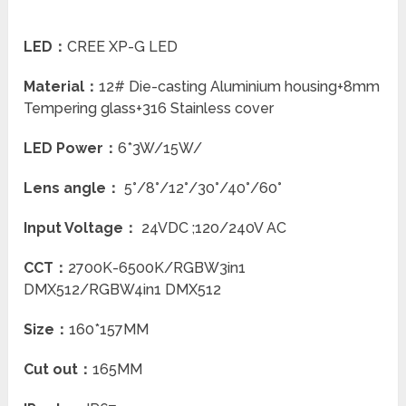
LED：
CREE XP-G LED
Material：
12# Die-casting Aluminium housing+8mm
Tempering glass+316 Stainless cover
LED Power：
6*3W/15W/
Lens angle：
5°/8°/12°/30°/40°/60°
Input Voltage：
24VDC ;120/240V AC
CCT：
2700K-6500K/RGBW3in1
DMX512/RGBW4in1 DMX512
Size：
160*157MM
Cut out：
165MM