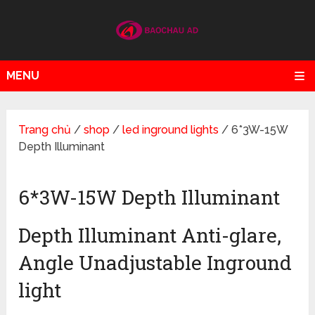
MENU
Trang chủ
/
shop
/
led inground lights
/ 6*3W-15W
Depth Illuminant
6*3W-15W Depth Illuminant
Depth Illuminant Anti-glare,
Angle Unadjustable Inground
light