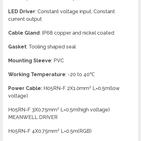
LED Driver
: Constant voltage input, Constant
current output
Cable Gland
: IP68 copper and nickel coated
Gasket
: Tooling shaped seal
Mounting Sleeve
: PVC
Working Temperature
: -20 to 40℃
Power Cable:
H05RN-F 2X1.0mm² L=0.5m(low
voltage)
H05RN-F 3X0.75mm² L=0.5m(high voltage)
MEANWELL DRIVER
H05RN-F 4X0.75mm² L=0.5m(RGB)