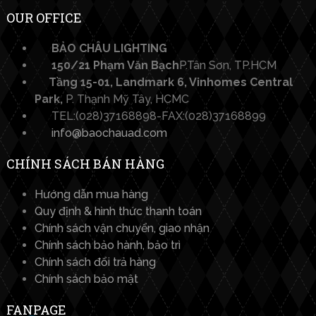
OUR OFFICE
BẢO CHÂU LIGHTING​
150/21 Phạm Văn Bạch
P.Tân Sơn, TP.HCM
Tầng 15-01, Landmark 6, Vinhomes Central
Park,
P. Thạnh Mỹ Tây, HCMC
TEL:(028)37168898-FAX:(028)37168899
info@baochauad.com
CHÍNH SÁCH BÁN HÀNG
Hướng dẫn mua hàng
Quy định & hình thức thanh toán
Chính sách vận chuyển, giao nhận
Chính sách bảo hành, bảo trì
Chính sách đổi trả hàng
Chính sách bảo mật
FANPAGE