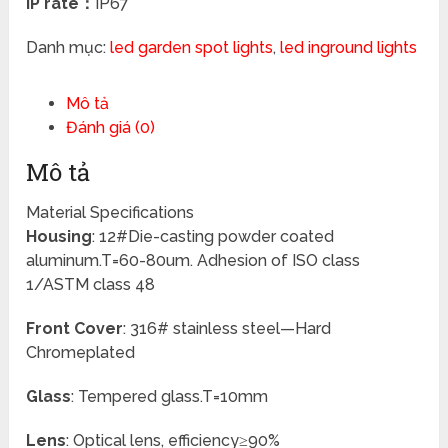
IP rate：
IP67
Danh mục:
led garden spot lights
,
led inground lights
Mô tả
Đánh giá (0)
Mô tả
Material Specifications
H
ousing
: 12#Die-casting powder coated
aluminum.T=60-80um. Adhesion of ISO class
1/ASTM class 48
Front Cover
: 316# stainless steel—Hard
Chromeplated
Glass
: Tempered glass.T=10mm
Lens
: Optical lens, efficiency≥90%