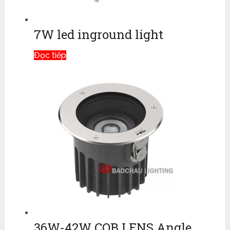
7W led inground light
Đọc tiếp
36W-42W COB LENS Angle