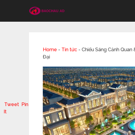
Home
-
Tin tức
-
Chiếu Sáng Cảnh Quan 
Đại
Tweet
Pin
It