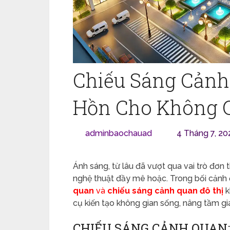
Chiếu Sáng Cảnh 
Hồn Cho Không G
adminbaochauad
4 Tháng 7, 20
Ánh sáng, từ lâu đã vượt qua vai trò đơn
nghệ thuật đầy mê hoặc. Trong bối cảnh đ
quan
và
chiếu sáng cảnh quan đô thị
k
cụ kiến tạo không gian sống, nâng tầm gi
CHIẾU SÁNG CẢNH QUAN